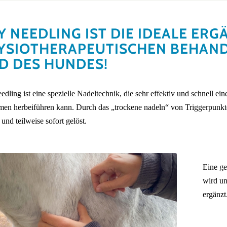
Y NEEDLING IST DIE IDEALE ERG
YSIOTHERAPEUTISCHEN BEHAND
D DES HUNDES!
dling ist eine spezielle Nadeltechnik, die sehr effektiv und schnell e
men herbeiführen kann. Durch das „trockene nadeln“ von Triggerpunkt
 und teilweise sofort gelöst.
Eine ge
wird un
ergänzt