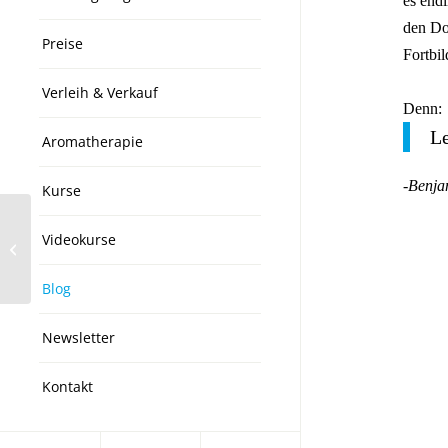
es end
den Do
Preise
Fortbi
⠀
Verleih & Verkauf
Denn:
Le
Aromatherapie
-Benja
Kurse
Videokurse
Mein Herzenspferd
Blog
Newsletter
Kontakt