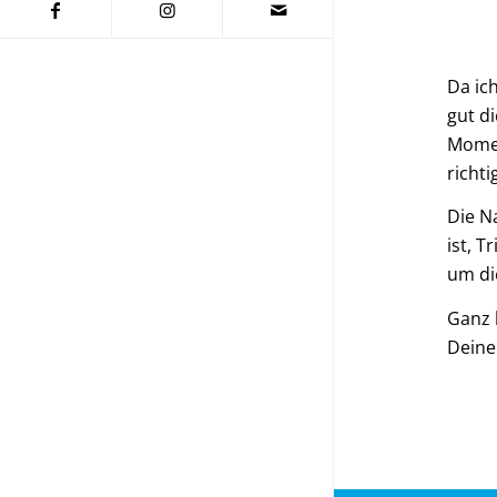
Da ic
gut d
Momen
richt
Die N
ist, 
um di
Ganz 
Deine