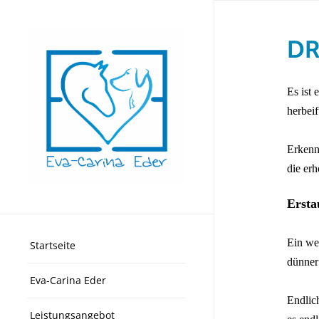
DR
Es ist 
herbei
⠀
Erkennt
die erh
⠀
Ersta
⠀
Ein we
Startseite
dünner
Eva-Carina Eder
⠀
Endlich
Leistungsangebot