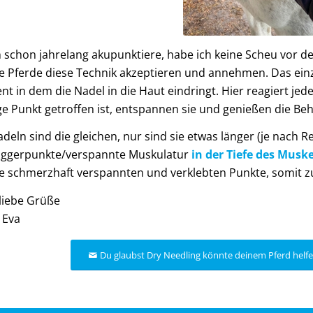
h schon jahrelang akupunktiere, habe ich keine Scheu vor d
ie Pferde diese Technik akzeptieren und annehmen. Das ein
t in dem die Nadel in die Haut eindringt. Hier reagiert jede
ige Punkt getroffen ist, entspannen sie und genießen die Be
adeln sind die gleichen, nur sind sie etwas länger (je nach 
Triggerpunkte/verspannte Muskulatur
in der Tiefe des Muske
e schmerzhaft verspannten und verklebten Punkte, somit zu
liebe Grüße
 Eva
Du glaubst Dry Needling könnte deinem Pferd helfen